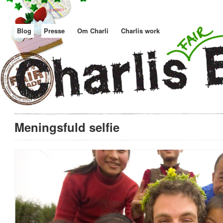
Blog
Presse
Om Charli
Charlis work
Meningsfuld selfie