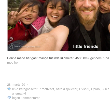
Denne mand har gået mange tusinde kilometer (4500 km) igennem Kina fr
med her
28. marts 2014
Ikke kategoriseret
,
Kreativitet, børn & fjollerier
,
Livsstil
,
Opråb, O.b.s.
alternativt
Ingen kommentarer