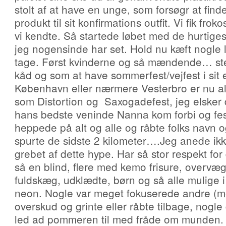
stolt af at have en unge, som forsøgr at find
produkt til sit konfirmations outfit. Vi fik fr
vi kendte. Så startede løbet med de hurtiges
jeg nogensinde har set. Hold nu kæft nogle 
tage. Først kvinderne og så mændende… ste
kåd og som at have sommerfest/vejfest i sit e
København eller nærmere Vesterbro er nu al
som Distortion og Saxogadefest, jeg elsker
hans bedste veninde Nanna kom forbi og fes
heppede på alt og alle og råbte folks navn o
spurte de sidste 2 kilometer….Jeg anede ikke 
grebet af dette hype. Har så stor respekt fo
så en blind, flere med kemo frisure, overv
fuldskæg, udklædte, børn og så alle mulige i
neon. Nogle var meget fokuserede andre (
overskud og grinte eller råbte tilbage, nogle 
led ad pommeren til med fråde om munden. 