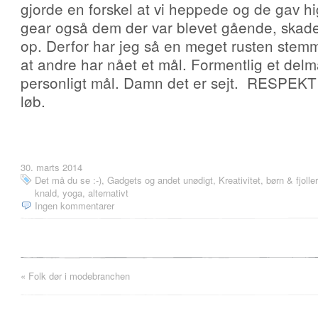
gjorde en forskel at vi heppede og de gav hi
gear også dem der var blevet gående, skaded
op. Derfor har jeg så en meget rusten ste
at andre har nået et mål. Formentlig et delmå
personligt mål. Damn det er sejt.
RESPEKT ti
løb.
30. marts 2014
Det må du se :-)
,
Gadgets og andet unødigt
,
Kreativitet, børn & fjoller
knald, yoga, alternativt
Ingen kommentarer
«
Folk dør i modebranchen