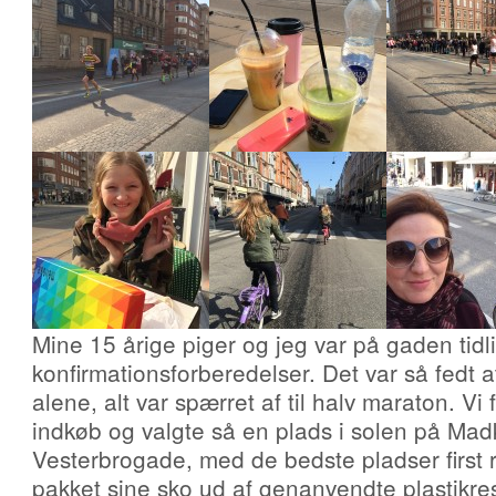
Mine 15 årige piger og jeg var på gaden tidlig
konfirmationsforberedelser. Det var så fedt a
alene, alt var spærret af til halv maraton. Vi f
indkøb og valgte så en plads i solen på Ma
Vesterbrogade, med de bedste pladser first ro
pakket sine sko ud af genanvendte plastikres