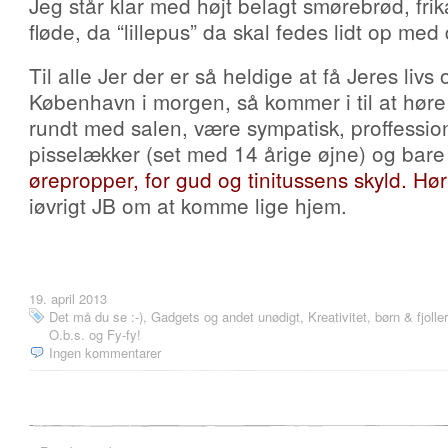
Jeg står klar med højt belagt smørebrød, fri
fløde, da “lillepus” da skal fedes lidt op me
Til alle Jer der er så heldige at få Jeres livs
København i morgen, så kommer i til at hør
rundt med salen, være sympatisk, proffession
pisselækker (set med 14 årige øjne) og bar
ørepropper, for gud og tinitussens skyld. Hør
iøvrigt JB om at komme lige hjem.
19. april 2013
Det må du se :-)
,
Gadgets og andet unødigt
,
Kreativitet, børn & fjoller
O.b.s. og Fy-fy!
Ingen kommentarer