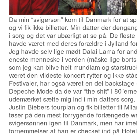
Da min “svigersøn” kom til Danmark for at spi
og vi fik ikke billetter. Min datter der denga
i sorg og det var ubærligt at se på. De flest
havde været med deres forældre i Jylland fo
Jeg havde selv lige mødt Dalai Lama for an
eneste menneske i verden (måske lige borts
som jeg kan blive helt mundlam og starstruck
været den vildeste koncert rytter og ikke ståe
Festivaler, har også været en del backstage 
Depeche Mode da de var “the shit” i 80´erne
udemærket sætte mig ind i min datters sorg. 
Justin Biebers tourplan og fik billetter til Mi
tøser på den mest forrygende forlængede 
svigersønnen igen til Danmark, men har imel
fornemmelser at han er checket ind på Hotel S