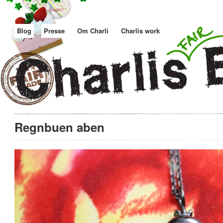
Blog
Presse
Om Charli
Charlis work
Regnbuen aben