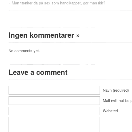
«
Man tænker da på sex som handikappet, gør man ikk?
Ingen kommentarer
»
No comments yet.
Leave a comment
Navn (required)
Mail (will not be 
Websted