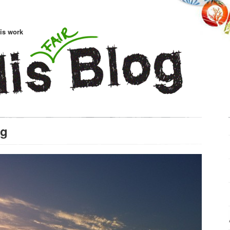
is work
ng