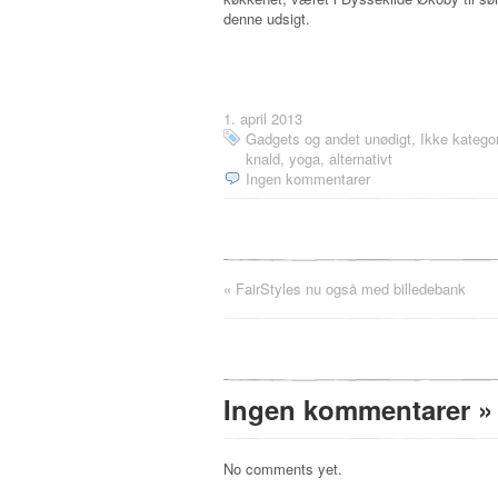
denne udsigt.
1. april 2013
Gadgets og andet unødigt
,
Ikke kategor
knald, yoga, alternativt
Ingen kommentarer
«
FairStyles nu også med billedebank
Ingen kommentarer
»
No comments yet.