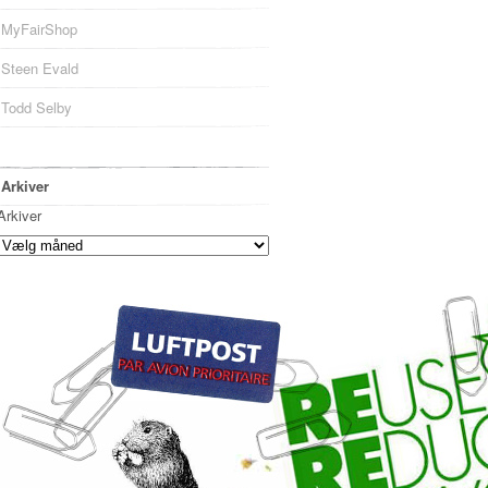
MyFairShop
Steen Evald
Todd Selby
Arkiver
Arkiver