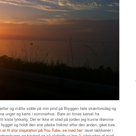
rtier og måtte sidde på min pind på Bryggen hele skærtorsdag og
nne unger og kørte i sommerhus. Bare en times kørsel fra
il kiste lykkelig. Der er ikke et sted på jorden jeg kunne drømme
ygget og holdt den ene påske frokost efter den anden, gået ture,
er til stor inspiration på You Tube, se med her:
lavet lækkerier i
øndagshygge og havbad og så sluttede vi lige 2. påskedag af med