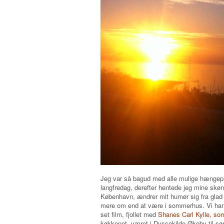
Jeg var så bagud med alle mulige hængepa
langfredag, derefter hentede jeg mine skø
København, ændrer mit humør sig fra glad t
mere om end at være i sommerhus. Vi har h
set film, fjollet med
Shanes Carl Kylle, som 
køkkenet, været i Dyssekilde Økoby til s