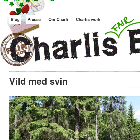
Blog
Presse
Om Charli
Charlis work
Vild med svin