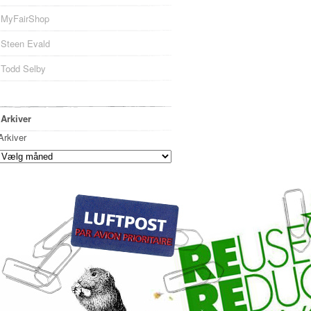
MyFairShop
Steen Evald
Todd Selby
Arkiver
Arkiver