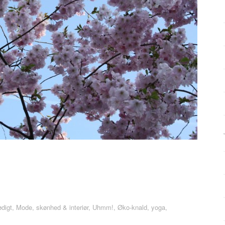
digt
,
Mode, skønhed & interiør
,
Uhmm!
,
Øko-knald, yoga,