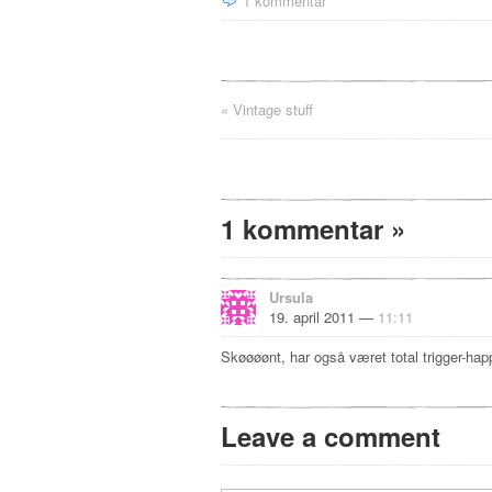
1 kommentar
«
Vintage stuff
1 kommentar
»
Ursula
19. april 2011 —
11:11
Skøøøønt, har også været total trigger-ha
Leave a comment