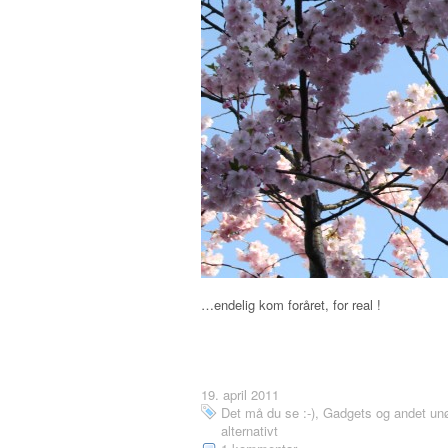
…endelig kom foråret, for real !
19. april 2011
Det må du se :-)
,
Gadgets og andet unø
alternativt