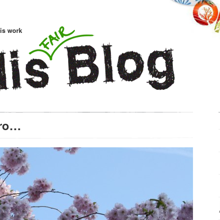
is work
bro…