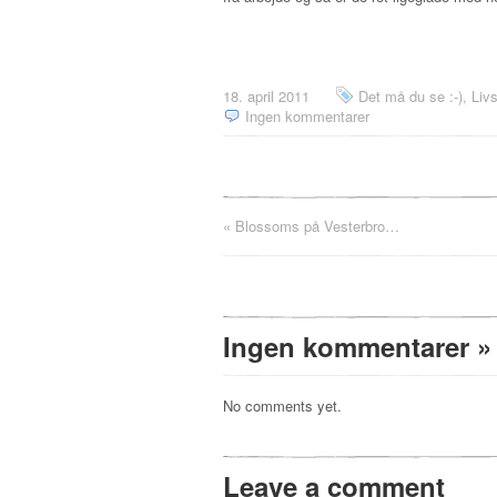
18. april 2011
Det må du se :-)
,
Livs
Ingen kommentarer
«
Blossoms på Vesterbro…
Ingen kommentarer
»
No comments yet.
Leave a comment