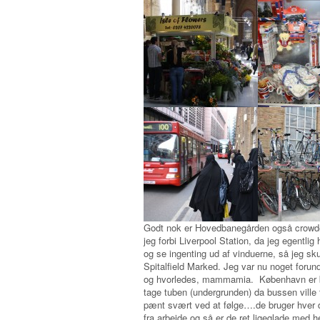
Godt nok er Hovedbanegården også crowd
jeg forbi Liverpool Station, da jeg egentlig
og se ingenting ud af vinduerne, så jeg s
Spitalfield Marked. Jeg var nu noget foru
og hvorledes, mammamia. København er bar
tage tuben (undergrunden) da bussen ville t
pænt svært ved at følge….de bruger hver 
fra arbejde og så er de ret ligeglade med 