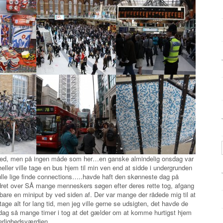
ed, men på ingen måde som her…en ganske almindelig onsdag var
 heller ville tage en bus hjem til min ven end at sidde i undergrunden
kulle lige finde connections…..havde haft den skønneste dag på
ndret over SÅ mange menneskers søgen efter deres rette tog, afgang
e en miniput by ved siden af. Der var mange der rådede mig til at
age alt for lang tid, men jeg ville gerne se udsigten, det havde de
dag så mange timer i tog at det gælder om at komme hurtigst hjem
herlighedsværdien.