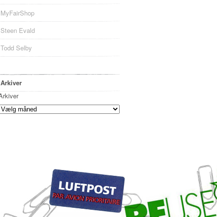
MyFairShop
Steen Evald
Todd Selby
Arkiver
Arkiver