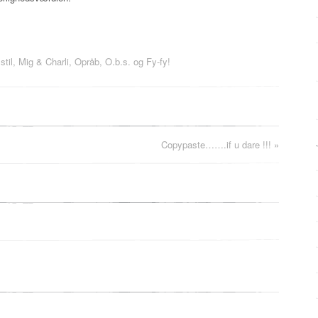
stil
,
Mig & Charli
,
Opråb, O.b.s. og Fy-fy!
Copypaste…….if u dare !!!
»