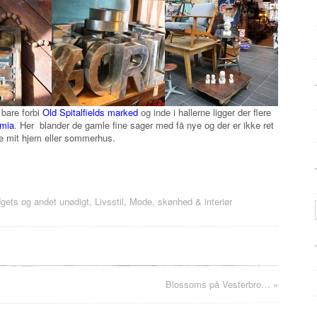
bare forbi
Old Spitalfields marked
og inde i hallerne ligger der flere
mia
. Her blander de gamle fine sager med få nye og der er ikke ret
de mit hjem eller sommerhus.
gets og andet unødigt
,
Livsstil
,
Mode, skønhed & interiør
Blossoms på Vesterbro…
»