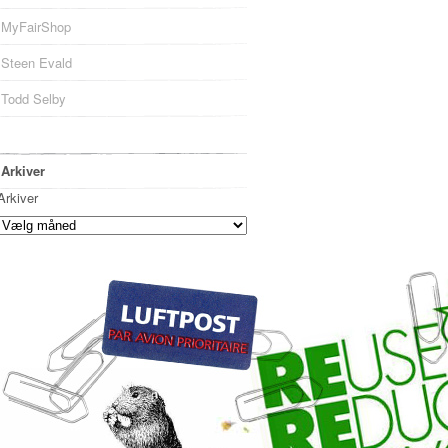
MyFairShop
Steen Evald
Todd Selby
Arkiver
Arkiver