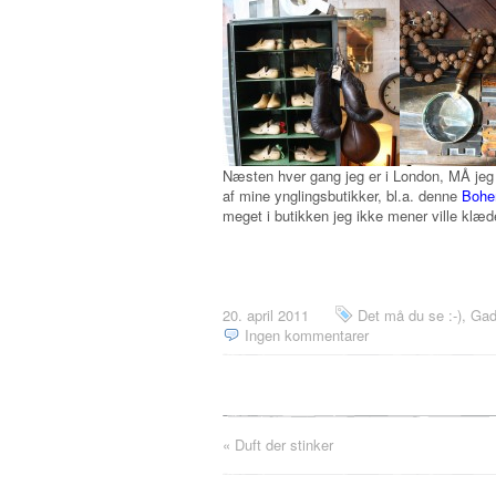
Næsten hver gang jeg er i London, MÅ jeg 
af mine ynglingsbutikker, bl.a. denne
Bohe
meget i butikken jeg ikke mener ville klæ
20. april 2011
Det må du se :-)
,
Gad
Ingen kommentarer
«
Duft der stinker