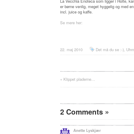
La Vecchia Enoteca som ligger i Holte, kan 
er børne venlig, meget hyggelig og med en a
incl. juice og kaffe.
Se mere her:
22. maj 2010
Det må du se :-)
,
Uhm
«
Klippet pladerne…
2 Comments
»
Anette Lyskjær