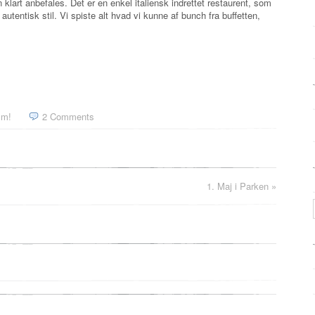
klart anbefales. Det er en enkel italiensk indrettet restaurent, som
utentisk stil. Vi spiste alt hvad vi kunne af bunch fra buffetten,
m!
2 Comments
1. Maj i Parken
»