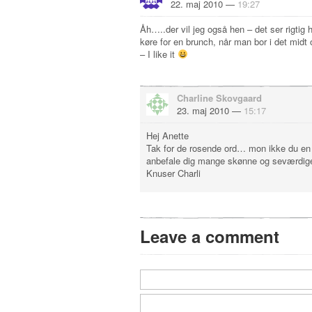
22. maj 2010 —
19:27
Åh…..der vil jeg også hen – det ser rigtig
køre for en brunch, når man bor i det midt
– I like it
Charline Skovgaard
23. maj 2010 —
15:17
Hej Anette
Tak for de rosende ord… mon ikke du en 
anbefale dig mange skønne og seværdige
Knuser Charli
Leave a comment