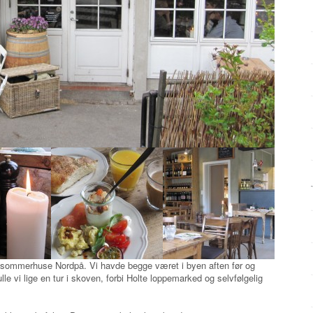
s sommerhuse Nordpå. Vi havde begge været i byen aften før og
le vi lige en tur i skoven, forbi Holte loppemarked og selvfølgelig