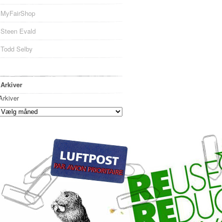
MyFairShop
Steen Evald
Todd Selby
Arkiver
Arkiver