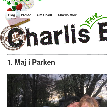
Blog
Presse
Om Charli
Charlis work
1. Maj i Parken