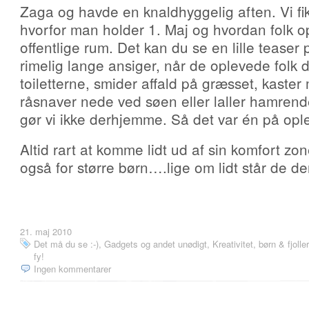
Zaga og havde en knaldhyggelig aften. Vi fi
hvorfor man holder 1. Maj og hvordan folk op
offentlige rum. Det kan du se en lille teaser
rimelig lange ansiger, når de oplevede folk d
toiletterne, smider affald på græsset, kaste
råsnaver nede ved søen eller laller hamrend
gør vi ikke derhjemme. Så det var én på opl
Altid rart at komme lidt ud af sin komfort zo
også for større børn….lige om lidt står de de
21. maj 2010
Det må du se :-)
,
Gadgets og andet unødigt
,
Kreativitet, børn & fjoller
fy!
Ingen kommentarer