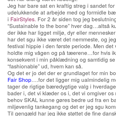
Jeg har bare sat en kraftig streg i sandet for
udelukkende at arbejde
med og formidle bær
i
FairStyles
.
For 2 år siden tog jeg beslutni
“Sustainable to the bone” hver dag…altså kun
der ikke har ligget miljø, dyr eller mennesker t
har det sgu ikke været det nemmeste, og jeg
festival hippie i den første periode. Men det
holdte mig vågen og på tæerene…for hvis ik
konsekvent i min påklædning og samtidig s
“fashionable” ud, hvem kan så.
Og det er jo det der er grundlaget for min
Fair Shop
….for det ligger mig ualmindelig me
tager de rigtige bæredygtige valg i hverdagen,
bader i, det vi klæder os i, det vi omgiver 
behov SKAL kunne gøres bedre ud fra en b
miljøvenlig tankegang og det er jeg sgu ko
Til gengæld har jeg ikke støttet de fine dans