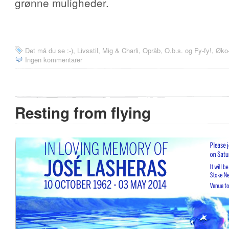
grønne muligheder.
Det må du se :-)
,
Livsstil
,
Mig & Charli
,
Opråb, O.b.s. og Fy-fy!
,
Øko-
Ingen kommentarer
Resting from flying