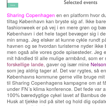
Sharing Copenhagen
en en platform hvor du
tiltag København kan bryste sig af. Ikke b
fashionweek er på vej i en mere grøn og bæ
København i det hele taget bevæger sig i den
min smag. Jeg elsker at kunne cykle rundt på 
havnen og se hvordan turisterne nyder ikke 
men også alle vores gode spisesteder. Jeg er
mit håndled til alle mulige armbånd, som er
forskellige lande
,
gaver og især mine
Nelso
som jeg aldrig tager af. Det var rygtes, så en
Københavns kommune gerne ville bruge mit
til Sharing Copenhagens kampagne om at få a
under FN´s klima konference. Det fede var 
100% bæredygtige cykel lavet af Bambus de
Husk at tjekke ind på sitet og hold dig opd