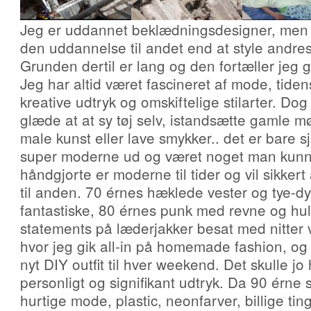
Jeg er uddannet beklædningsdesigner, men ha
den uddannelse til andet end at style andres
Grunden dertil er lang og den fortæller jeg
Jeg har altid været fascineret af mode, tiden
kreative udtryk og omskiftelige stilarter. Dog 
glæde at at sy tøj selv, istandsætte gamle mø
male kunst eller lave smykker.. det er bare s
super moderne ud og været noget man kunn
håndgjorte er moderne til tider og vil sikkert 
til anden. 70 érnes hæklede vester og tye-dye
fantastiske, 80 érnes punk med revne og hul
statements på læderjakker besat med nitter 
hvor jeg gik all-in på homemade fashion, og 
nyt DIY outfit til hver weekend. Det skulle jo 
personligt og signifikant udtryk. Da 90 érne 
hurtige mode, plastic, neonfarver, billige ti