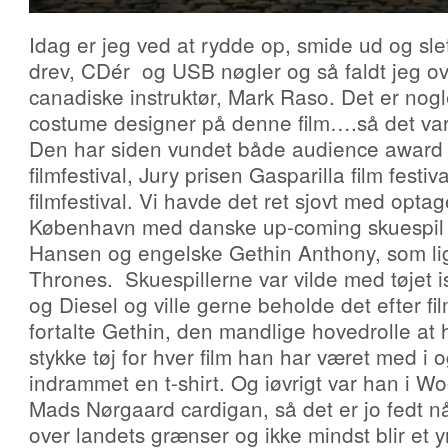
Idag er jeg ved at rydde op, smide ud og slet
drev, CDér og USB nøgler og så faldt jeg ov
canadiske instruktør, Mark Raso. Det er nogle
costume designer på denne film….så det var
Den har siden vundet både audience award
filmfestival, Jury prisen Gasparilla film festiv
filmfestival. Vi havde det ret sjovt med optag
København med danske up-coming skuespil 
Hansen og engelske Gethin Anthony, som li
Thrones. Skuespillerne var vilde med tøjet
og Diesel og ville gerne beholde det efter fi
fortalte Gethin, den mandlige hovedrolle at 
stykke tøj for hver film han har været med i
indrammet en t-shirt. Og iøvrigt var han i W
Mads Nørgaard cardigan, så det er jo fedt n
over landets grænser og ikke mindst blir et y