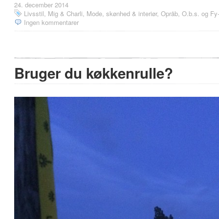
24. december 2014
Livsstil
,
Mig & Charli
,
Mode, skønhed & interiør
,
Opråb, O.b.s. og Fy-
Ingen kommentarer
Bruger du køkkenrulle?