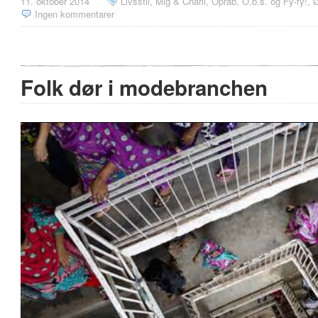
11. oktober 2014
Livsstil
,
Mig & Charli
,
Opråb, O.b.s. og Fy-fy!
,
Ø
Ingen kommentarer
Folk dør i modebranchen