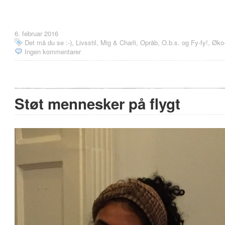
6. februar 2016
Det må du se :-)
,
Livsstil
,
Mig & Charli
,
Opråb, O.b.s. og Fy-fy!
,
Øko-
Ingen kommentarer
Støt mennesker på flygt