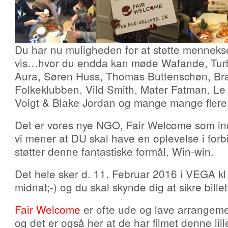
Du har nu muligheden for at støtte mennekser
vis…hvor du endda kan møde Wafande, Tur
Aura, Søren Huss, Thomas Buttenschøn, Br
Folkeklubben, Vild Smith, Mater Fatman, L
Voigt & Blake Jordan og mange mange flere
Det er vores nye NGO, Fair Welcome som indb
vi mener at DU skal have en oplevelse i for
støtter denne fantastiske formål. Win-win.
Det hele sker d. 11. Februar 2016 i VEGA kl 
midnat;-) og du skal skynde dig at sikre bille
Fair Welcome
er ofte ude og lave arrangeme
og det er også her at de har filmet denne lil