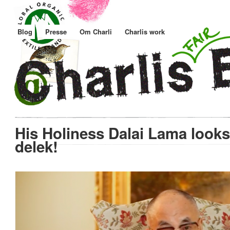
Blog
Presse
Om Charli
Charlis work
His Holiness Dalai Lama looks
delek!