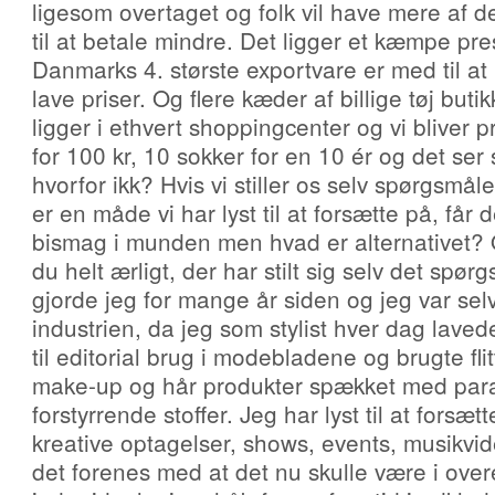
ligesom overtaget og folk vil have mere af d
til at betale mindre. Det ligger et kæmpe pr
Danmarks 4. største exportvare er med til at 
lave priser. Og flere kæder af billige tøj buti
ligger i ethvert shoppingcenter og vi bliver p
for 100 kr, 10 sokker for en 10 ér og det ser
hvorfor ikk? Hvis vi stiller os selv spørgsmål
er en måde vi har lyst til at forsætte på, får d
bismag i munden men hvad er alternativet?
du helt ærligt, der har stilt sig selv det spø
gjorde jeg for mange år siden og jeg var selv
industrien, da jeg som stylist hver dag lave
til editorial brug i modebladene og brugte flit
make-up og hår produkter spækket med pa
forstyrrende stoffer. Jeg har lyst til at fors
kreative optagelser, shows, events, musikv
det forenes med at det nu skulle være i ov