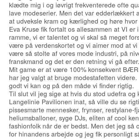
klædte mig i og iøvrigt frekventerede ofte q
lave modeserier. Men det var edderlækkert 
at udveksle kram og kærlighed og høre hvor I 
Eva Kruse fik fortalt os allesammen at VI er 
ramme, vi er talentet og vi skal så meget fo
være på verdenskortet og vi aimer mod at v
være så stolte af vores mode industri, på n
franskmand og det er den retning vi gå efter
Mit game er at være 100% konsekvent BÆ
har jeg valgt at bruge modestafetten videre. 
godt vi kan og på den måde vi finder rigtig.
Til slut vil jeg sige at hvis du stod udefra o
Langelinie Pavilionen inat, så ville du se ri
pissesmarte mennesker, frynser, restylane-fjæ
heliumsballoner, syge DJs, eliten af cool ke
fashionfolk når de er bedst. Men det jeg så o
for hinandens arbejde og jeg fik personligt