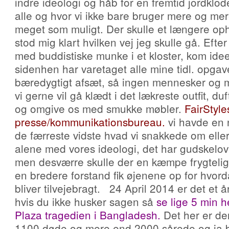
indre ideologi og håb for en fremtid jordklode
alle og hvor vi ikke bare bruger mere og m
meget som muligt. Der skulle et længere oph
stod mig klart hvilken vej jeg skulle gå. Efter
med buddistiske munke i et kloster, kom idee
sidenhen har varetaget alle mine tidl. opgav
bæredygtigt afsæt, så ingen mennesker og miljø
vi gerne vil gå klædt i det lækreste outfit, d
og omgive os med smukke møbler.
FairStyles
presse/kommunikationsbureau
.
vi havde en 
de færreste vidste hvad vi snakkede om eller
alene med vores ideologi, det har gudskelo
men desværre skulle der en kæmpe frygtelig tr
en bredere forstand fik øjenene op for hvord
bliver tilvejebragt. 24 April 2014 er det et 
hvis du ikke husker sagen så
se lige 5 min h
Plaza tragedien i Bangladesh
.
Det her er de
1100 døde og mere end 2000 sårede og ja b