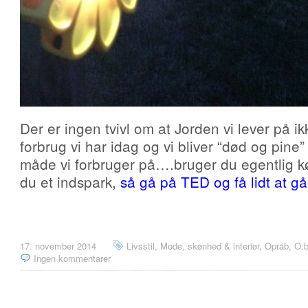
Der er ingen tvivl om at Jorden vi lever på ik
forbrug vi har idag og vi bliver “død og pine”
måde vi forbruger på….bruger du egentlig 
du et indspark,
så gå på TED og få lidt at gå
17. november 2014
Livsstil
,
Mode, skønhed & interiør
,
Opråb, O.b
Ingen kommentarer