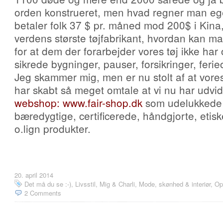
orden konstrueret, men hvad regner man eg
betaler folk 37 $ pr. måned mod 200$ i Kina,
verdens største tøjfabrikant, hvordan kan m
for at dem der forarbejder vores tøj ikke har 
sikrede bygninger, pauser, forsikringer, feri
Jeg skammer mig, men er nu stolt af at vores
har skabt så meget omtale at vi nu har udvi
webshop: www.fair-shop.dk
som udelukkede
bæredygtige, certificerede, håndgjorte, etisk
o.lign produkter.
20. april 2014
Det må du se :-)
,
Livsstil
,
Mig & Charli
,
Mode, skønhed & interiør
,
Op
2 Comments