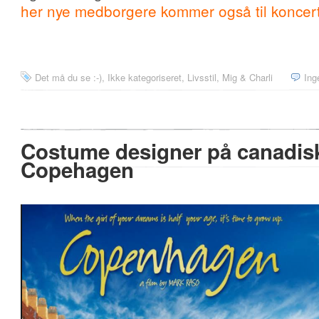
her nye medborgere kommer også til konce
Det må du se :-)
,
Ikke kategoriseret
,
Livsstil
,
Mig & Charli
Ing
Costume designer på canadisk 
Copehagen