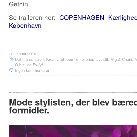
Gethin.
Se traileren her:
COPENHAGEN- Kærlighedsf
København
12. januar 2016
Det må du se :-)
,
Kreativitet, børn & fjollerier
,
Livsstil
,
Mig & Charli
,
M
O.b.s. og Fy-fy!
Ingen kommentarer
Mode stylisten, der blev bæred
formidler.