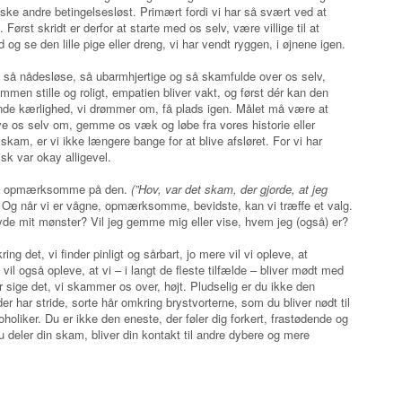
lske andre betingelsesløst. Primært fordi vi har så svært ved at
Først skridt er derfor at starte med os selv, være villige til at
og se den lille pige eller dreng, vi har vendt ryggen, i øjnene igen.
et så nådesløse, så ubarmhjertige og så skamfulde over os selv,
men stille og roligt, empatien bliver vakt, og først dér kan den
nde kærlighed, vi drømmer om, få plads igen. Målet må være at
ve os selv om, gemme os væk og løbe fra vores historie eller
 skam, er vi ikke længere bange for at blive afsløret. For vi har
isk var okay alligevel.
ive opmærksomme på den.
(”Hov, var det skam, der gjorde, at jeg
Og når vi er vågne, opmærksomme, bevidste, kan vi træffe et valg.
bryde mit mønster? Vil jeg gemme mig eller vise, hvem jeg (også) er?
ng det, vi finder pinligt og sårbart, jo mere vil vi opleve, at
vil også opleve, at vi – i langt de fleste tilfælde – bliver mødt med
r sige det, vi skammer os over, højt. Pludselig er du ikke den
er har stride, sorte hår omkring brystvorterne, som du bliver nødt til
koholiker. Du er ikke den eneste, der føler dig forkert, frastødende og
u deler din skam, bliver din kontakt til andre dybere og mere