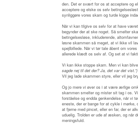
den. Det er svært for os at acceptere og e
acceptere og elske os selv betingelsesløst. 
synliggøre vores skam og turde kigge indad 
Når vi kan tilgive os selv for at have vær
begynder der at ske noget. Så smelter skam
betingelsesløse, inkluderende, altomfavne
løsne skammen så meget, at vi ikke vil la
spejlbillede. Når vi tør tale åbent om vores
allerede klædt os selv af. Og set at vi fakt
Vi kan ikke stoppe skam. Men vi kan bl
sagde nej til det der? Ja, det var det vist.”)
Vil jeg lade skammen styre, eller vil jeg 
Og jo mere vi øver os i at være ærlige omkri
skammen smelter og mister sit tag i os. Vi 
forståelse og endda genkendelse, når vi tø
eneste, der er bange for at cykle i mørke, d
at fjerne med pincet, eller en far, der er al
uduelig. Trolden er ude af æsken, og når d
meningsfuld.