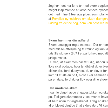
Jeg har i det her lorte år med svær sygd
meget inspirerende at læse hendes nyheds
det med mine 3 teenage piger, som total k
af
Pernilles nyhedsbrev om skam (længere
uddrag fra denne bog, som kan bestilles h
Skam hæmmer din adfærd
Skam umuliggør ægte intimitet. Det er nem
med missekatteøjne og trutmund og kun lade
udstille sig selv 24/7 i et parforhold med 
pinlige vaner.
Du ved, at skammen har fat i dig, når du 
ikke skal opdage, hvor tyndhåret du er bl
elsker det, fordi du synes, du er blevet for
kom til at slå en prut, sidst I var sammen
på en date, fordi du er flov over dine sk
Den moderne skam
I gamle dage havde vi gabestokken og ska
på. Tidligere skammede vi os over at have 
et barn uden for ægteskabet. I dag er ska
vi er blevet dygtige til at skjule den. V