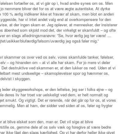
ølelsen fortæller os, at vi går op i, hvad andre synes om os. Men
t, jo nemmere bliver det for os at være ægte autentiske. At dyrke
e 100 % ærlig indikerer ikke et fravær af skam, men blot en anden
kyggeside, har vi intet andet valg end at overkompensere for den
ise, at der ingen skam er. Jeg oplever, at mennesker, der insisterer
res åbenhed som skjold mod det, der virkeligt er skamfuldt – og ofte
iver en slags afledningsmanøvre: ”Se, hvor ærlig jeg tør være! …
jtet/usikker/blufærdig/følsom/uværdig jeg også føler mig.”
vi skammer os over ved os selv, vores skamfulde tanker, følelser,
elv – og hinanden om – at vi alle har skam. For jo mere vi deler
. Det destruktive ved skammen er, at den lukker os ned. Uden at vi
ddelbart mest undseelige – skamoplevelser spor og hæmmer os,
 delvist i skyggen.
g leder skyggeworkshops, er den lettelse, jeg ser i folks øjne – og
e deres liv har troet var uelskeligt ved dem, er helt normalt og
t smukt. Og vigtigt. Det er rørende, når det går op for os, at vores
hemmelig. Men at ham, der sidder ved siden af os, føler og frygter
at blive elsket som den, man er. Det vil sige at blive
rstille os, gemme dele af os selv væk og foregive at være bedre
 har ikke fået den slags kærlighed. Og vi har derfor heller ikke givet