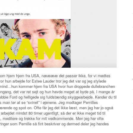
n kom hjem hjem fra USA, nææææ det passer ikke, for vi mødtes
vor hun arbejde for Estee Lauder tror jeg det var og jeg stylede
 mind…hun kommer hjem fra USA hvor hun droppede dullebranchen
ngang, det var ret sejt og hun havde meget at byde på. I mange år
ie Ford og helligede sig fuldstændig skyggearbejde. Kender du til
s man tør at se “svinet” i øjenene. Jeg modtager Pernilles
rende og spot on. Ofte får jeg det ikke læst, men jeg har jo også
arbejdet mindst 80 timer ugentligt, så der er ikke meget tid til
ga, meditere og trekke for mit vedkommende. Men jeg har ofte
nger som Pernille så fint beskriver og dermed deler jeg hendes