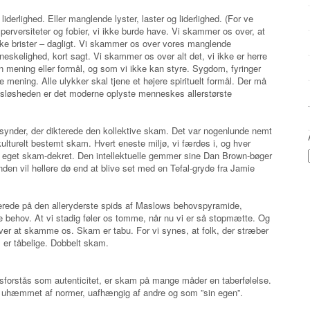
iderlighed. Eller manglende lyster, laster og liderlighed. (For ve
perversiteter og fobier, vi ikke burde have. Vi skammer os over, at
ke brister – dagligt. Vi skammer os over vores manglende
neskelighed, kort sagt. Vi skammer os over alt det, vi ikke er herre
n mening eller formål, og som vi ikke kan styre. Sygdom, fyringer
ve mening. Alle ulykker skal tjene et højere spirituelt formål. Der må
løsheden er det moderne oplyste menneskes allerstørste
ssynder, der dikterede den kollektive skam. Det var nogenlunde nemt
 kulturelt bestemt skam. Hvert eneste miljø, vi færdes i, og hver
sit eget skam-dekret. Den intellektuelle gemmer sine Dan Brown-bøger
n vil hellere dø end at blive set med en Tefal-gryde fra Jamie
iserede på den alleryderste spids af Maslows behovspyramide,
e behov. At vi stadig føler os tomme, når nu vi er så stopmætte. Og
er at skamme os. Skam er tabu. For vi synes, at folk, der stræber
”, er tåbelige. Dobbelt skam.
isforstås som autenticitet, er skam på mange måder en taberfølelse.
fri, uhæmmet af normer, uafhængig af andre og som ”sin egen”.