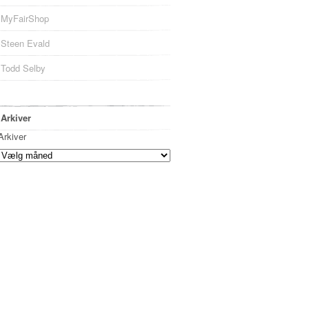
MyFairShop
Steen Evald
Todd Selby
Arkiver
Arkiver