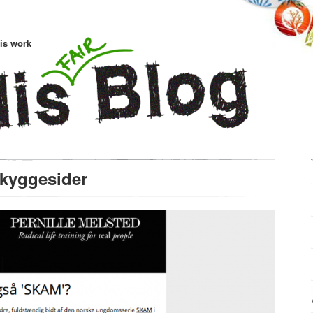
is work
skyggesider