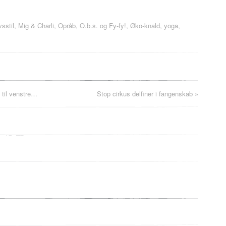
vsstil
,
Mig & Charli
,
Opråb, O.b.s. og Fy-fy!
,
Øko-knald, yoga,
til venstre…
Stop cirkus delfiner i fangenskab
»