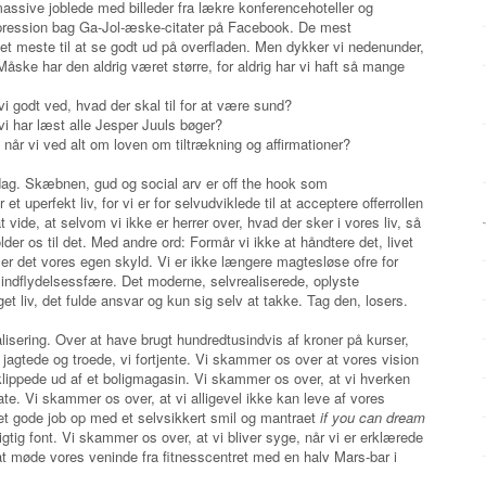
assive joblede med billeder fra lækre konferencehoteller og
pression bag Ga-Jol-æske-citater på Facebook. De mest
å det meste til at se godt ud på overfladen. Men dykker vi nedenunder,
ske har den aldrig været større, for aldrig har vi haft så mange
vi godt ved, hvad der skal til for at være sund?
 vi har læst alle Jesper Juuls bøger?
år vi ved alt om loven om tiltrækning og affirmationer?
 dag. Skæbnen, gud og social arv er off the hook som
t uperfekt liv, for vi er for selvudviklede til at acceptere offerrollen
at vide, at selvom vi ikke er herrer over, hvad der sker i vores liv, så
older os til det. Med andre ord: Formår vi ikke at håndtere det, livet
er det vores egen skyld. Vi er ikke længere magtesløse ofre for
 indflydelsessfære. Det moderne, selvrealiserede, oplyste
 liv, det fulde ansvar og kun sig selv at takke. Tag den, losers.
lisering. Over at have brugt hundredtusindvis af kroner på kurser,
 jagtede og troede, vi fortjente. Vi skammer os over at vores vision
klippede ud af et boligmagasin. Vi skammer os over, at vi hverken
te. Vi skammer os over, at vi alligevel ikke kan leve af vores
det gode job op med et selvsikkert smil og mantraet
if you can dream
gtig font. Vi skammer os over, at vi bliver syge, når vi er erklærede
 møde vores veninde fra fitnesscentret med en halv Mars-bar i