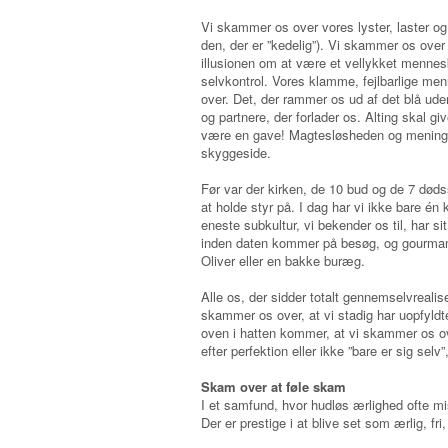
Vi skammer os over vores lyster, laster og l
den, der er ”kedelig”). Vi skammer os over 
illusionen om at være et vellykket mennes
selvkontrol. Vores klamme, fejlbarlige men
over. Det, der rammer os ud af det blå ude
og partnere, der forlader os. Alting skal gi
være en gave! Magtesløsheden og menings
skyggeside.
Før var der kirken, de 10 bud og de 7 død
at holde styr på. I dag har vi ikke bare én
eneste subkultur, vi bekender os til, har 
inden daten kommer på besøg, og gourmande
Oliver eller en bakke buræg.
Alle os, der sidder totalt gennemselvreal
skammer os over, at vi stadig har uopfyldt
oven i hatten kommer, at vi skammer os ov
efter perfektion eller ikke ”bare er sig selv
Skam over at føle skam
I et samfund, hvor hudløs ærlighed ofte m
Der er prestige i at blive set som ærlig, 