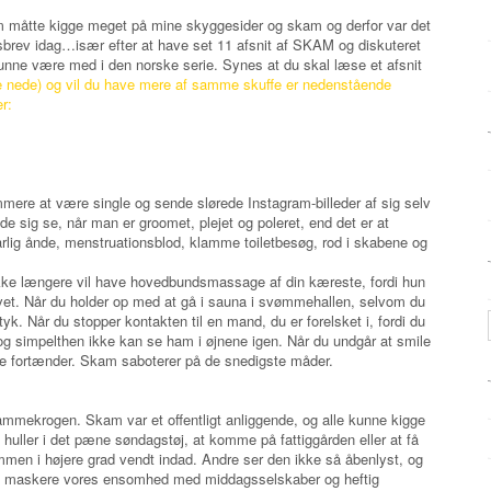
om måtte kigge meget på mine skyggesider og skam og derfor var det
brev idag…især efter at have set 11 afsnit af SKAM og diskuteret
unne være med i den norske serie. Synes at du skal læse et afsnit
 nede) og vil du have mere af samme skuffe er nedenstående
er:
mere at være single og sende slørede Instagram-billeder af sig selv
 sig se, når man er groomet, plejet og poleret, end det er at
dårlig ånde, menstruationsblod, klamme toiletbesøg, rod i skabene og
ikke længere vil have hovedbundsmassage af din kæreste, fordi hun
evet. Når du holder op med at gå i sauna i svømmehallen, selvom du
 tyk. Når du stopper kontakten til en mand, du er forelsket i, fordi du
 og simpelthen ikke kan se ham i øjnene igen. Når du undgår at smile
æve fortænder. Skam saboterer på de snedigste måder.
mmekrogen. Skam var et offentligt anliggende, og alle kunne kigge
huller i det pæne søndagstøj, at komme på fattiggården eller at få
mmen i højere grad vendt indad. Andre ser den ikke så åbenlyst, og
i kan maskere vores ensomhed med middagsselskaber og heftig