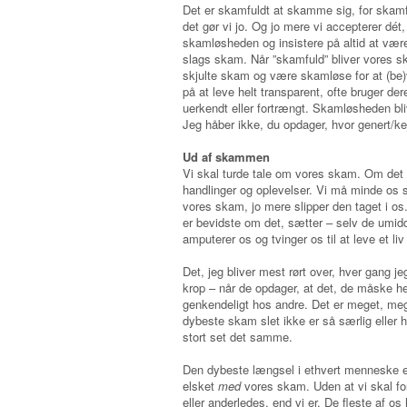
Det er skamfuldt at skamme sig, for skamf
det gør vi jo. Og jo mere vi accepterer dé
skamløsheden og insistere på altid at vær
slags skam. Når ”skamfuld” bliver vores s
skjulte skam og være skamløse for at (be)v
på at leve helt transparent, ofte bruger de
uerkendt eller fortrængt. Skamløsheden bl
Jeg håber ikke, du opdager, hvor genert/ke
Ud af skammen
Vi skal turde tale om vores skam. Om det 
handlinger og oplevelser. Vi må minde os s
vores skam, jo mere slipper den taget i os
er bevidste om det, sætter – selv de umi
amputerer os og tvinger os til at leve et liv
Det, jeg bliver mest rørt over, hver gang je
krop – når de opdager, at det, de måske hel
genkendeligt hos andre. Det er meget, mege
dybeste skam slet ikke er så særlig eller 
stort set det samme.
Den dybeste længsel i ethvert menneske er 
elsket
med
vores skam. Uden at vi skal fo
eller anderledes, end vi er. De fleste af os