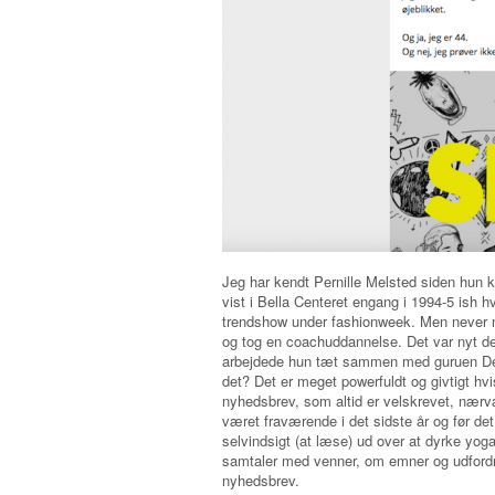
Jeg har kendt Pernille Melsted siden hu
vist i Bella Centeret engang i 1994-5 ish h
trendshow under fashionweek. Men never
og tog en coachuddannelse. Det var nyt de
arbejdede hun tæt sammen med guruen Debb
det? Det er meget powerfuldt og givtigt hvi
nyhedsbrev, som altid er velskrevet, nærvæ
været fraværende i det sidste år og før det 
selvindsigt (at læse) ud over at dyrke yo
samtaler med venner, om emner og udfordri
nyhedsbrev.