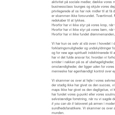
aktivitet på sociale medier, dække vores m
businessclass lounges og skjule vores de
privilegerede af os har nok midler til at f
er skammen ikke forsvundet. Tværtimod. Må
redskaber til at lykkes.
Hvorfor har vi ikke styr på vores krop, når 
Hvorfor har vi ikke styr på vores børn, når
Hvorfor har vi ikke fundet drømmemanden, n
Vi har kun os selv at slå oven i hovedet i
forklaringsmuligheder og undskyldninger for e
og for new age spirituelt indoktrinerede til 
har vi det fulde ansvar for, hvordan vi forh
smider i nakken på os af ubehageligheder, 
omstændigheder, der ligger uden for vores
menneske har egenhændigt kontrol over eget
Vi skammer os over at fejle i vores selvrea
der stadig ikke har givet os den succes, vi
maps ikke har givet os den dagligstue, vi 
har fundet vores g-punkt eller vores soulma
selvstændige forretning, når nu vi sagde 
it you can do it
tatoveret på armen i moderi
sundhedsfanatikere. Vi skammer os over at
munden.