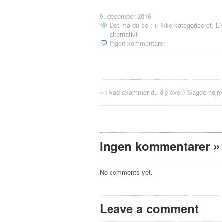
9. december 2016
Det må du se :-)
,
Ikke kategoriseret
,
Li
alternativt
Ingen kommentarer
«
Hvad skammer du dig over? Sagde højre 
Ingen kommentarer
»
No comments yet.
Leave a comment