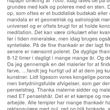
rispapir omkring år 1000. Idag laves de på
grundes med kalk og poleres med en sten. D
op, som oftes er et buddistisk budskab elle
mandala er et geometrisk og astrologisk møn
universet og er oftets brugt for at holde ko
meditation. Det kan være cirkulært eller kvar
før i tiden mineralske, men idag bruges også
syntetiske. På de fine thankaér er der lagt fi
senere er nænsomt poleret. De dygtige than
8-12 timer i dagligt i mange mange år. Og de
Da jeg gennemgik en del malerier for at finde
farve, …fandt jeg hurtigt ud af at dem jeg k
kunstner. Lidt ligesom vores kongelige por
men betydningsfulde afvigelser, som gør dem
penselstrøg. Thanka malerne sidder og maler
med ET penselshår. Det er et kæmpe og m
arbejde. Alle templer har mange thankaér 
rektangulære med gul, rød og blå brokade,