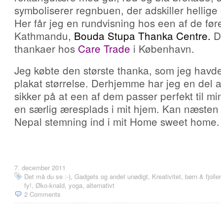
symboliserer regnbuen, der adskiller hellige 
Her får jeg en rundvisning hos een af de før
Kathmandu,
Bouda Stupa Thanka Centre.
Du
thankaer hos
Care Trade
i København.
Jeg købte den største thanka, som jeg havde
plakat størrelse. Derhjemme har jeg en del 
sikker på at een af dem passer perfekt til m
en særlig æresplads i mit hjem. Kan næsten ikk
Nepal stemning ind i mit Home sweet home.
7. december 2011
Det må du se :-)
,
Gadgets og andet unødigt
,
Kreativitet, børn & fjoller
fy!
,
Øko-knald, yoga, alternativt
2 Comments