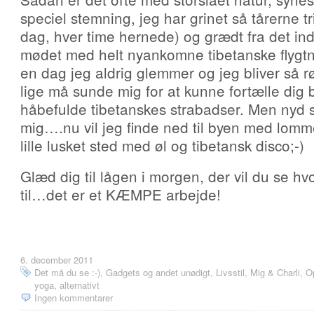
speciel stemning, jeg har grinet så tårerne tri
dag, hver time hernede) og grædt fra det ind
mødet med helt nyankomne tibetanske flygtn
en dag jeg aldrig glemmer og jeg bliver så r
lige må sunde mig for at kunne fortælle dig 
håbefulde tibetanskes strabadser. Men ny
mig….nu vil jeg finde ned til byen med lomm
lille lusket sted med øl og tibetansk disco;-)
Glæd dig til lågen i morgen, der vil du se hv
til…det er et KÆMPE arbejde!
6. december 2011
Det må du se :-)
,
Gadgets og andet unødigt
,
Livsstil
,
Mig & Charli
,
Op
yoga, alternativt
Ingen kommentarer