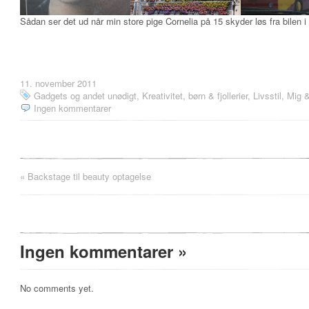
Sådan ser det ud når min store pige Cornelia på 15 skyder løs fra bilen 
11. november 2011
Gadgets og andet unødigt
,
Kreativitet, børn & fjollerier
,
Livsstil
,
Mig &
Ingen kommentarer
«
Backstage til beauty optagelse
Ingen kommentarer
»
No comments yet.