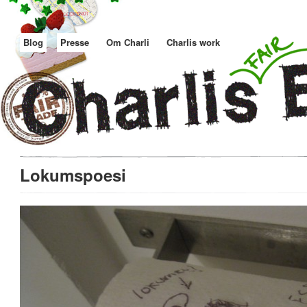
Blog
Presse
Om Charli
Charlis work
Lokumspoesi