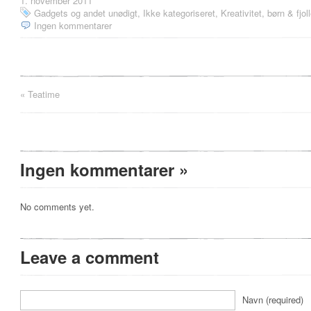
1. november 2011
Gadgets og andet unødigt
,
Ikke kategoriseret
,
Kreativitet, børn & fjoll
Ingen kommentarer
«
Teatime
Ingen kommentarer
»
No comments yet.
Leave a comment
Navn (required)