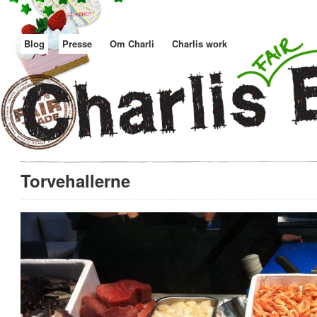
Blog
Presse
Om Charli
Charlis work
Torvehallerne