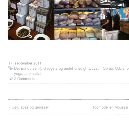
17. september 2011
Det må du se :-)
,
Gadgets og andet unødigt
,
Livsstil
,
Opråb, O.b.s. o
yoga, alternativt
2 Comments
«
Gøjl, spas og gebisser
Topmodellen Moussa 