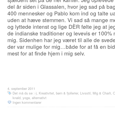
del år siden i Glassalen, hvor jeg sad på ba
400 mennesker og Pablo kom ind og talte uafb
uden at hæve stemmen. Vi sad så mange menn
og lyttede intenst og lige DÈR følte jeg at j
de indianske traditioner og levevis er 100% n
mig. Sidenhen har jeg været til alle de sve
der var mulige for mig…både for at få en bi
mest for at finde hjem i mig selv.
4. september 2011
Det må du se :-)
,
Kreativitet, børn & fjollerier
,
Livsstil
,
Mig & Charli
,
O
knald, yoga, alternativt
Ingen kommentarer