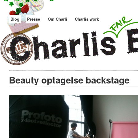
Blog
Presse
Om Charli
Charlis work
Beauty optagelse backstage