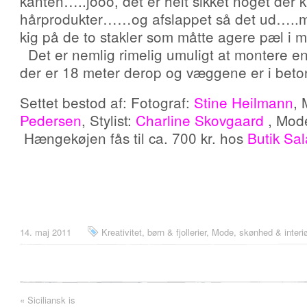
kanten…..jooo, det er helt sikket noget der
hårprodukter……og afslappet så det ud…..me
kig på de to stakler som måtte agere pæl i 
Det er nemlig rimelig umuligt at montere en
der er 18 meter derop og væggene er i beto
Settet bestod af: Fotograf:
Stine Heilmann
, 
Pedersen
, Stylist:
Charline Skovgaard
, Mode
Hængekøjen fås til ca. 700 kr. hos
Butik Sa
14. maj 2011
Kreativitet, børn & fjollerier
,
Mode, skønhed & interiø
«
Siciliansk is