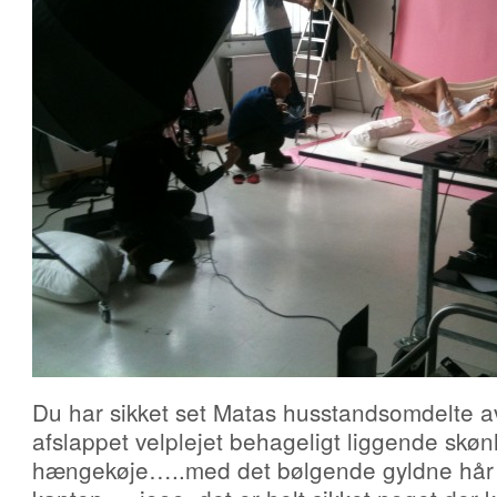
Du har sikket set Matas husstandsomdelte 
afslappet velplejet behageligt liggende skø
hængekøje…..med det bølgende gyldne hår