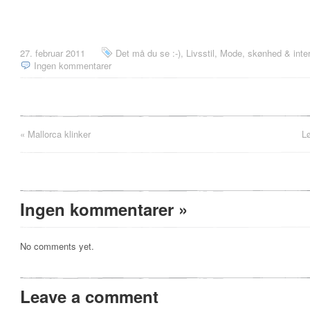
27. februar 2011
Det må du se :-)
,
Livsstil
,
Mode, skønhed & inter
Ingen kommentarer
«
Mallorca klinker
L
Ingen kommentarer
»
No comments yet.
Leave a comment