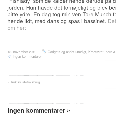
“Fishlady” som de kalder hende derude på d
jorden. Hun havde det fornøjeligt og blev berø
bitte ydre. En dag tog min ven Tore Munch fo
hende lidt, med dans og spas i bassinet.
Det
om her:
18. november 2010
Gadgets og andet unødigt
,
Kreativitet, børn & 
Ingen kommentarer
«
Turkisk stofmisbrug
Ingen kommentarer
»