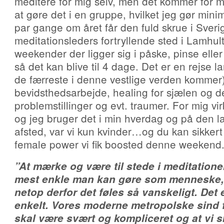
meditere for mig selv, men det kommer for m
at gøre det i en gruppe, hvilket jeg gør mini
par gange om året får den fuld skrue i Sveri
meditationsleders fortryllende sted i Lamhult
weekender der ligger sig i påske, pinse eller
så det kan blive til 4 dage. Det er en rejse la
de færreste i denne vestlige verden kommer
bevidsthedsarbejde, healing for sjælen og
problemstillinger og evt. traumer. For mig vir
og jeg bruger det i min hverdag og på den la
afsted, var vi kun kvinder…og du kan sikker
female power vi fik boosted denne weekend
”At mærke og være til stede i meditatione
mest enkle man kan gøre som menneske,
netop derfor det føles så vanskeligt. Det 
enkelt. Vores moderne metropolske sind for
skal være svært og kompliceret og at vi s