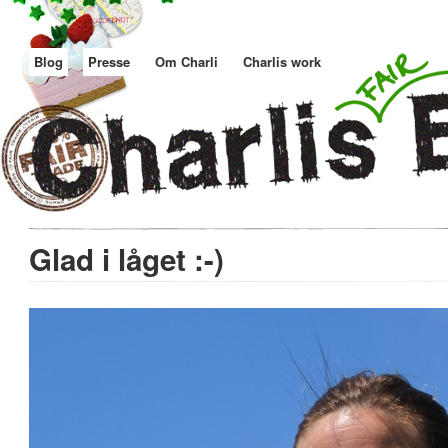
Blog
Presse
Om Charli
Charlis work
Glad i låget :-)