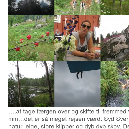
….at tage færgen over og skifte til fremme
min…det er så meget rejsen værd. Syd Sveri
natur, elge, store klipper og dyb dyb skov. D