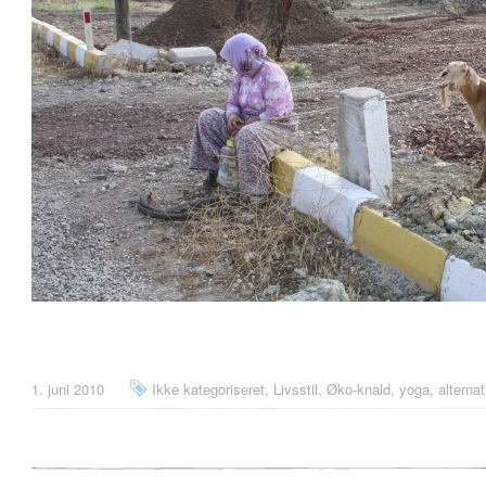
1. juni 2010
Ikke kategoriseret
,
Livsstil
,
Øko-knald, yoga, alternat