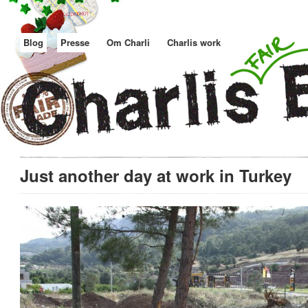
Blog
Presse
Om Charli
Charlis work
Just another day at work in Turkey