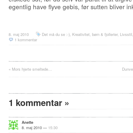
egentlig have flyve gebis, før sutten bliver in
8. maj 2010
Det må du se :-)
,
Kreativitet, børn & fjollerier
,
Livsstil
1 kommentar
«
Mors hjerte smeltede…
Dunves
1 kommentar
»
Anette
8. maj 2010 —
15:30