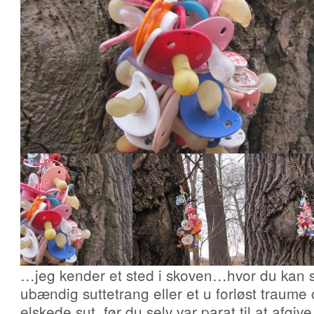
…jeg kender et sted i skoven…hvor du kan 
ubændig suttetrang eller et u forløst traume 
elskede sut, før du selv var parat til at afgi