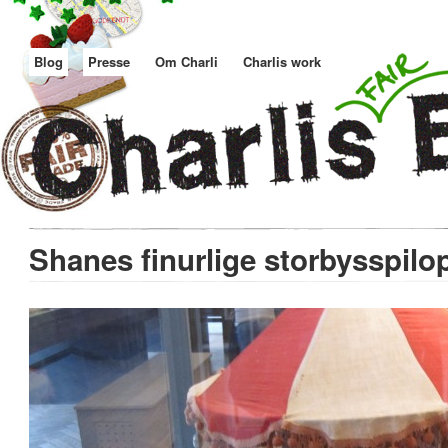
Blog
Presse
Om Charli
Charlis work
Shanes finurlige storbysspilo