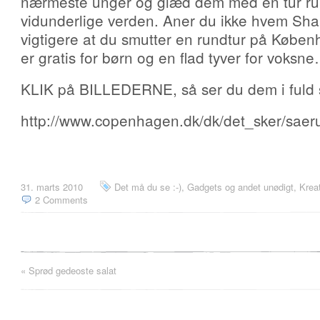
nærmeste unger og glæd dem med en tur ru
vidunderlige verden. Aner du ikke hvem Sha
vigtigere at du smutter en rundtur på Køb
er gratis for børn og en flad tyver for voksne
KLIK på BILLEDERNE, så ser du dem i fuld s
http://www.copenhagen.dk/dk/det_sker/saerud
31. marts 2010
Det må du se :-)
,
Gadgets og andet unødigt
,
Kreat
2 Comments
«
Sprød gedeoste salat