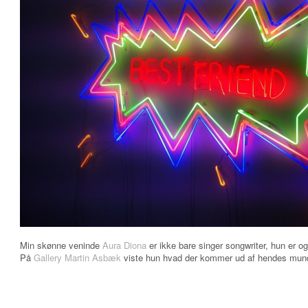
Min skønne veninde
Aura Diona
er ikke bare singer songwriter, hun er o
På
Gallery Martin Asbæk
viste hun hvad der kommer ud af hendes mund