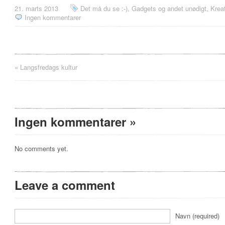
21. marts 2013
Det må du se :-)
,
Gadgets og andet unødigt
,
Kreat
Ingen kommentarer
«
Langsfredags kultur
Ingen kommentarer
»
No comments yet.
Leave a comment
Navn (required)