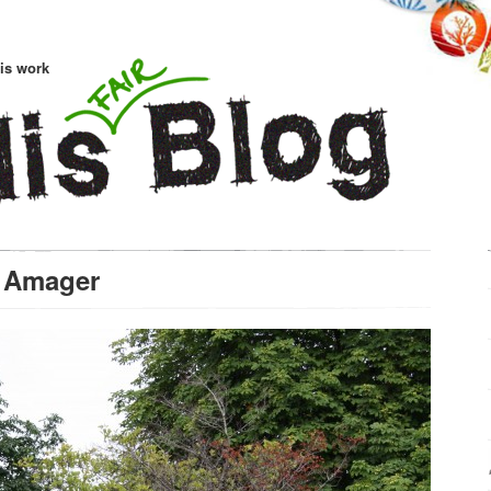
is work
l Amager