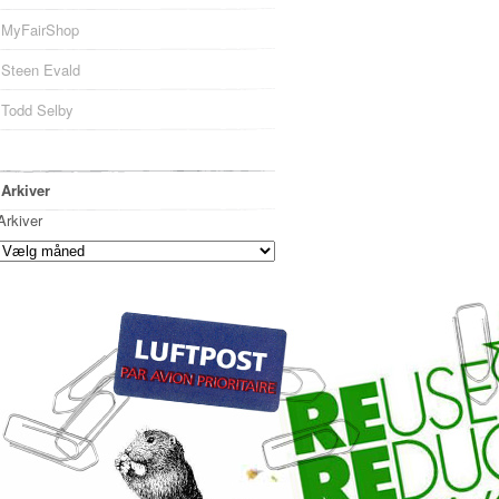
MyFairShop
Steen Evald
Todd Selby
Arkiver
Arkiver