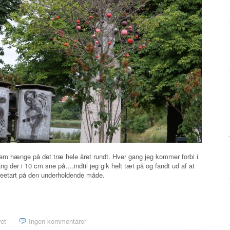
dem hænge på det træ hele året rundt. Hver gang jeg kommer forbi i
ang der i 10 cm sne på….indtil jeg gik helt tæt på og fandt ud af at
treetart på den underholdende måde.
ret
Ingen kommentarer