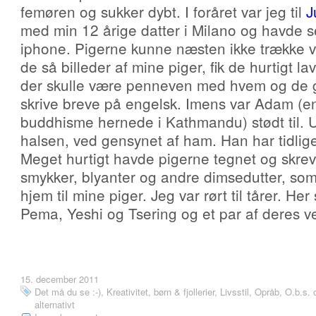
femøren og sukker dybt. I foråret var jeg til
J
med min 12 årige datter i Milano og havde se
iphone. Pigerne kunne næsten ikke trække v
de så billeder af mine piger, fik de hurtigt l
der skulle være penneven med hvem og de gik
skrive breve på engelsk. Imens var Adam (e
buddhisme hernede i Kathmandu) stødt til
halsen, ved gensynet af ham. Han har tidlige
Meget hurtigt havde pigerne tegnet og skrev
smykker, blyanter og andre dimsedutter, som
hjem til mine piger. Jeg var rørt til tårer. He
Pema, Yeshi og Tsering og et par af deres v
15. december 2011
Det må du se :-)
,
Kreativitet, børn & fjollerier
,
Livsstil
,
Opråb, O.b.s. 
alternativt