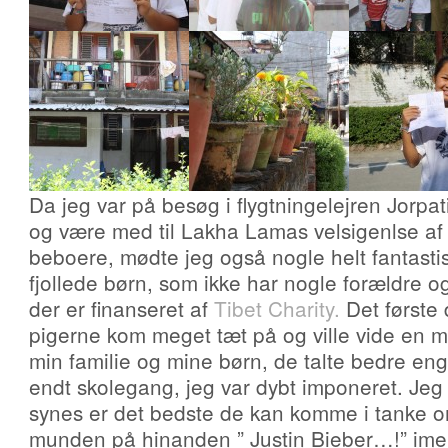
Da jeg var på besøg i flygtningelejren Jorpat
og være med til Lakha Lamas velsigenlse af
beboere, mødte jeg også nogle helt fantastisk
fjollede børn, som ikke har nogle forældre 
der er finanseret af
Tibet Charity.
Det første 
pigerne kom meget tæt på og ville vide en
min familie og mine børn, de talte bedre eng
endt skolegang, jeg var dybt imponeret. Je
synes er det bedste de kan komme i tanke om
munden på hinanden ” Justin Bieber…!” imen