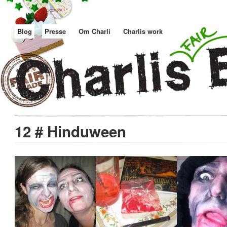
Blog
Presse
Om Charli
Charlis work
12 # Hinduween