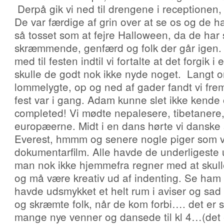
Derpå gik vi ned til drengene i receptionen, 
De var færdige af grin over at se os og de h
så tosset som at fejre Halloween, da de har s
skræmmende, genfærd og folk der går igen. D
med til festen indtil vi fortalte at det forgik 
skulle de godt nok ikke nyde noget. Langt
lommelygte, op og ned af gader fandt vi frem 
fest var i gang. Adam kunne slet ikke kend
completed! Vi mødte nepalesere, tibetanere,
europæerne. Midt i en dans hørte vi dansk
Everest, hmmm og senere nogle piger som 
dokumentarfilm. Alle havde de underligeste
man nok ikke hjemmefra regner med at skulle
og må være kreativ ud af indenting. Se ham 
havde udsmykket et helt rum i aviser og sad 
og skræmte folk, når de kom forbi…. det er sk
mange nye venner og dansede til kl 4…(det e