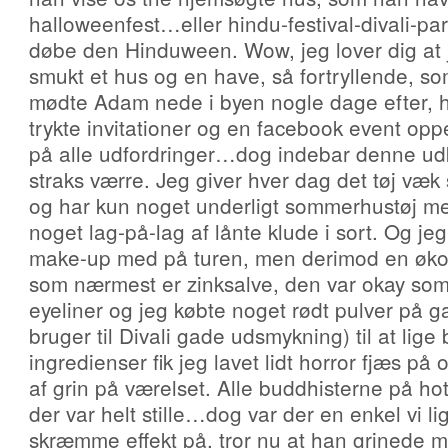
halloweenfest…eller hindu-festival-divali-pa
døbe den Hinduween. Wow, jeg lover dig at j
smukt et hus og en have, så fortryllende, s
mødte Adam nede i byen nogle dage efter, h
trykte invitationer og en facebook event oppe 
på alle udfordringer…dog indebar denne ud
straks værre. Jeg giver hver dag det tøj væk
og har kun noget underligt sommerhustøj m
noget lag-på-lag af lånte klude i sort. Og je
make-up med på turen, men derimod en øko 
som nærmest er zinksalve, den var okay so
eyeliner og jeg købte noget rødt pulver på 
bruger til Divali gade udsmykning) til at lig
ingredienser fik jeg lavet lidt horror fjæs på 
af grin på værelset. Alle buddhisterne på hot
der var helt stille…dog var der en enkel vi l
skræmme effekt på, tror nu at han grinede 