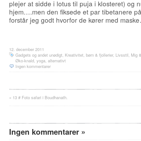
plejer at sidde i lotus til puja i klosteret) og
hjem….men den fiksede et par tibetanere på
forstår jeg godt hvorfor de kører med mask
12. december 2011
Gadgets og andet unødigt
,
Kreativitet, børn & fjollerier
,
Livsstil
,
Mig &
Øko-knald, yoga, alternativt
Ingen kommentarer
«
13 # Foto safari i Boudhanath.
Ingen kommentarer
»