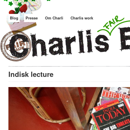
Blog
Presse
Om Charli
Charlis work
Indisk lecture