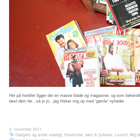
Her på hotellet ligger der en masse blade og magasiner, og som bekendt e
læst dem før…så jo jo…jeg frisker mig op med “gamle” nyheder.
3. november 2011
Gadgets og andet unødigt
,
Kreativitet, børn & fjollerier
,
Livsstil
,
Mig &