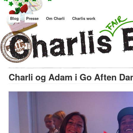
Blog
Presse
Om Charli
Charlis work
Charli og Adam i Go Aften D