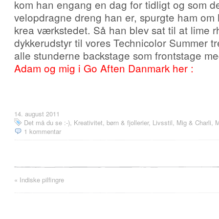
kom han engang en dag for tidligt og som 
velopdragne dreng han er, spurgte ham om 
krea værkstedet. Så han blev sat til at lime 
dykkerudstyr til vores Technicolor Summer tre
alle stunderne backstage som frontstage 
Adam og mig i Go Aften Danmark her :
14. august 2011
Det må du se :-)
,
Kreativitet, børn & fjollerier
,
Livsstil
,
Mig & Charli
,
M
1 kommentar
«
Indiske pilfingre