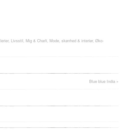
lerier
,
Livsstil
,
Mig & Charli
,
Mode, skønhed & interiør
,
Øko-
Blue blue India
»