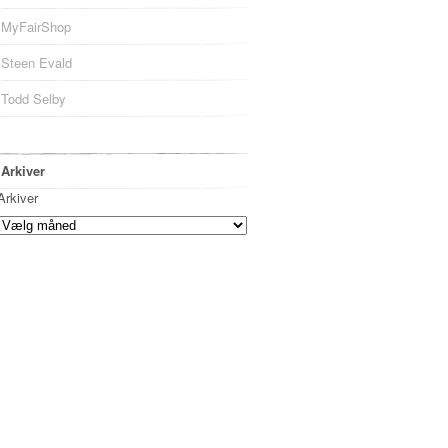
MyFairShop
Steen Evald
Todd Selby
Arkiver
Arkiver