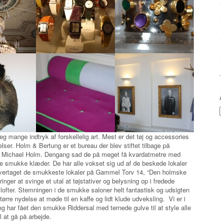
eg mange indtryk af forskellelig art. Mest er det tøj og accessories
elser. Holm & Bertung er et bureau der blev stiftet tilbage på
 Michael Holm. Dengang sad de på meget få kvardatmetre med
e smukke klæder. De har alle vokset sig ud af de beskede lokaler
overtaget de smukkeste lokaler på Gammel Torv 14, “Den holmske
ringer at svinge et utal at tøjstativer og belysning op i fredede
lofter. Stemningen i de smukke saloner helt fantastisk og udsigten
rre nydelse at møde til en kaffe og lidt klude udveksling. Vi er i
 har fået den smukke Riddersal med ternede gulve til at style alle
l at gå på arbejde.