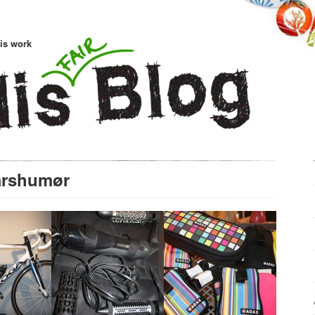
is work
rårshumør