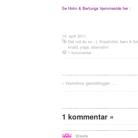
Se Holm & Bertungs hjemmeside her :
14. april 2011
Det må du se :-)
,
Kreativitet, børn & fjol
knald, yoga, alternativt
1 kommentar
«
Vesterbros gæsteblogger…..
1 kommentar
»
Ursula