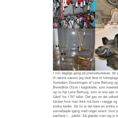
I min daglige gang på pressebureauer, får j
til næste sæson jeg skal låne til fotooptag
Sortedam Dosseringen af Lene Bertung og
Benedikte Utzon i baglokalet, som kreered
og nu har Lene Bertung, som er ene ejer 
Gård” fra 1797 tallet. Det gav en del udford
lokaler hvor man ikke må bore i vægge og 
endnu bedre. Så nu er det bare en endnu stø
samarbejde igang med noget event, hvor jeg
sættene i….jubiiiii. Så glæder man sig jo ti