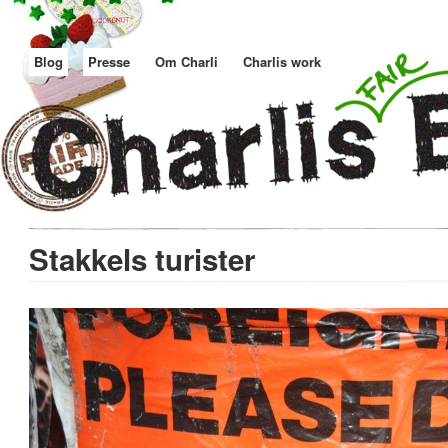
Blog
Presse
Om Charli
Charlis work
Stakkels turister