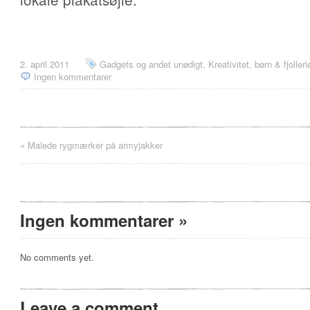
2. april 2011
Gadgets og andet unødigt
,
Kreativitet, børn & fjolleri
Ingen kommentarer
«
Malede rygmærker på armyjakker
Ingen kommentarer
»
No comments yet.
Leave a comment