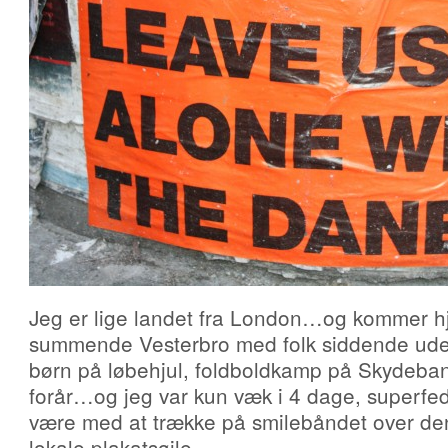
Jeg er lige landet fra London…og kommer hj
summende Vesterbro med folk siddende uden
børn på løbehjul, foldboldkamp på Skydeb
forår…og jeg var kun væk i 4 dage, superfe
være med at trække på smilebåndet over de
lokale plakatsøjle.