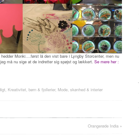
r hedder Monki….først lå den vist bare i Lyngby Storcenter, men nu
jeg må nu sige at de indretter sig spøjst og lækkert.
Se mere her :
igt
,
Kreativitet, børn & fjollerier
,
Mode, skønhed & interiør
Orangerøde India
»