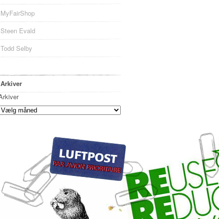
MyFairShop
Steen Evald
Todd Selby
Arkiver
Arkiver