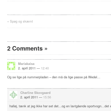
«
Spøg og skæmt
2 Comments
»
Mariakaisa
2. april 2011 —
12:40
Og se lige på nummerpladen – den må da lige passe på Wedel…
Charline Skovgaard
2. april 2011 —
15:56
halløj, tænk at jeg ikke har set det…og en lavtgående sportvogn…det 