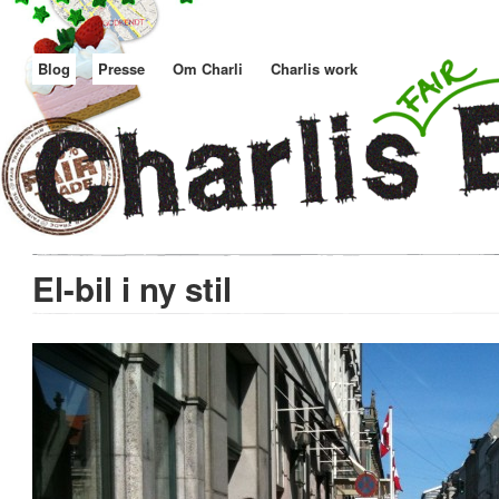
Blog
Presse
Om Charli
Charlis work
El-bil i ny stil