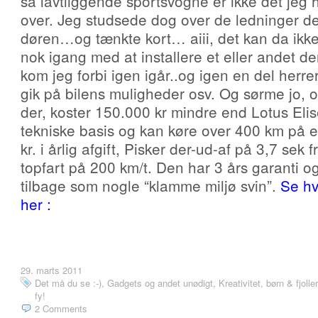
så lavtliggende sportsvogne er ikke det jeg 
over. Jeg studsede dog over de ledninger 
døren…og tænkte kort… aiii, det kan da ikke
nok igang med at installere et eller andet d
kom jeg forbi igen igår..og igen en del herre
gik på bilens muligheder osv. Og sørme jo, om
der, koster 150.000 kr mindre end Lotus El
tekniske basis og kan køre over 400 km på e
kr. i årlig afgift, Pisker der-ud-af på 3,7 sek
topfart på 200 km/t. Den har 3 års garanti og 
tilbage som nogle “klamme miljø svin”.
Se hv
her :
29. marts 2011
Det må du se :-)
,
Gadgets og andet unødigt
,
Kreativitet, børn & fjoller
fy!
2 Comments