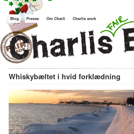
Blog
Presse
Om Charli
Charlis work
Whiskybæltet i hvid forklædning