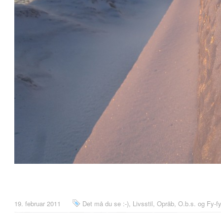
19. februar 2011
Det må du se :-)
,
Livsstil
,
Opråb, O.b.s. og Fy-fy