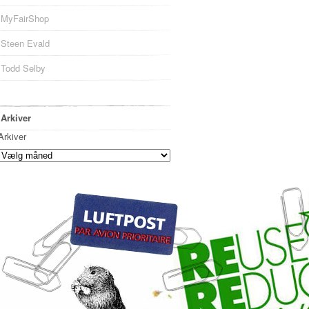
MyFairShop
Steen Evald
Todd Selby
Arkiver
Arkiver