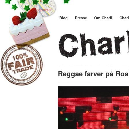
Blog
Presse
Om Charli
Charl
Reggae farver på Ros