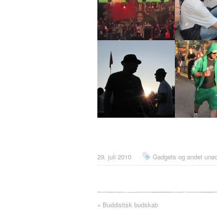
29. juli 2010
Gadgets og andet unød
«
Buddistisk budskab