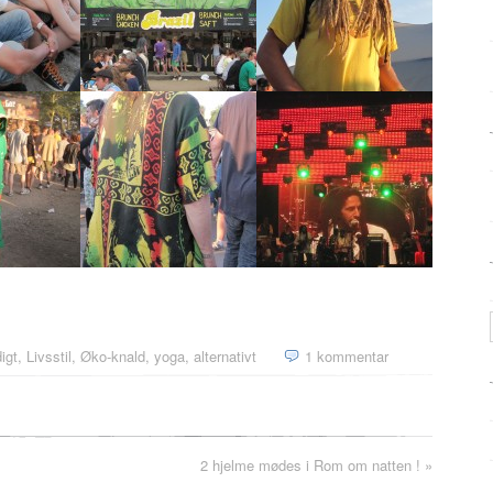
igt
,
Livsstil
,
Øko-knald, yoga, alternativt
1 kommentar
2 hjelme mødes i Rom om natten !
»