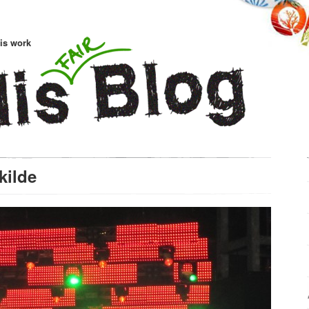
is work
kilde