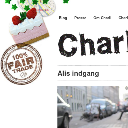
Blog
Presse
Om Charli
Charl
Alis indgang