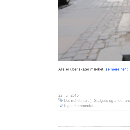
Alis er ûber skater mærket,
se mere her :
22. juli 2010
Det må du se :-)
,
Gadgets og andet unø
Ingen kommentarer