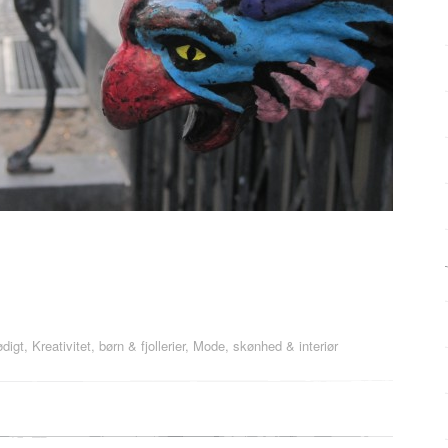
digt
,
Kreativitet, børn & fjollerier
,
Mode, skønhed & interiør