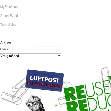
MyFairShop
Steen Evald
Todd Selby
Arkiver
Arkiver