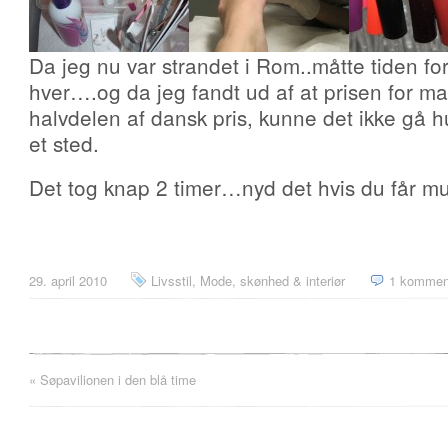
Da jeg nu var strandet i Rom..måtte tiden for
hver….og da jeg fandt ud af at prisen for m
halvdelen af dansk pris, kunne det ikke gå hu
et sted.
Det tog knap 2 timer…nyd det hvis du får m
29. april 2010
Livsstil
,
Mode, skønhed & interiør
1 kommen
«
Søpavilionen i den blå time