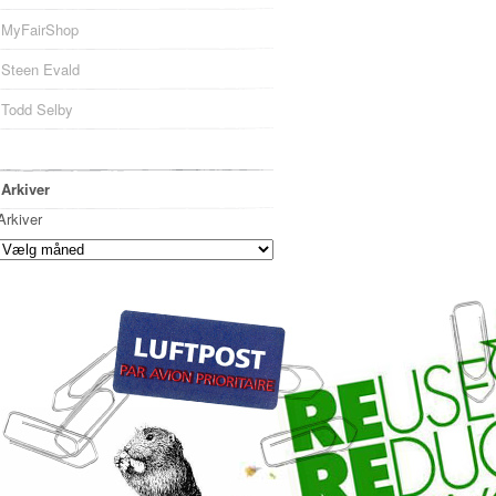
MyFairShop
Steen Evald
Todd Selby
Arkiver
Arkiver