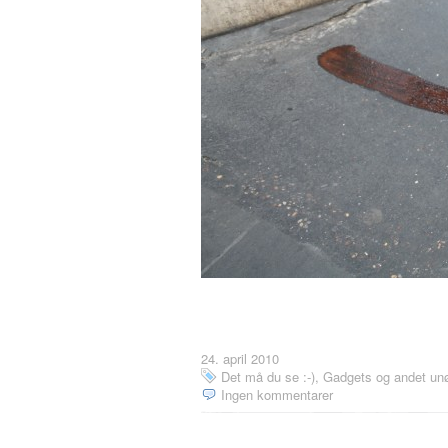
24. april 2010
Det må du se :-)
,
Gadgets og andet unø
Ingen kommentarer