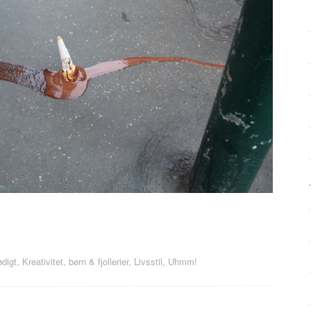
digt
,
Kreativitet, børn & fjollerier
,
Livsstil
,
Uhmm!