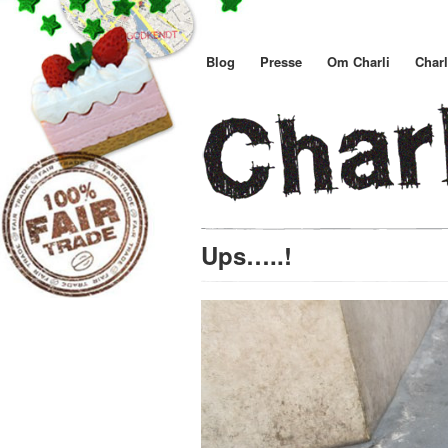
Blog
Presse
Om Charli
Charl
Ups…..!