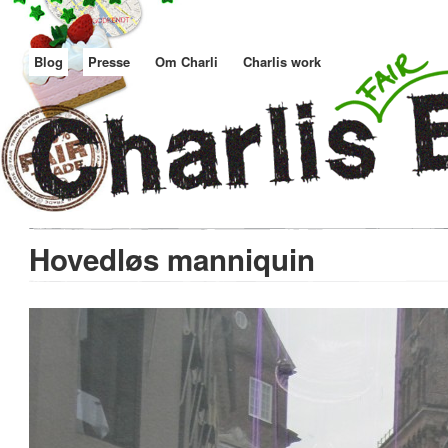
Blog
Presse
Om Charli
Charlis work
Hovedløs manniquin