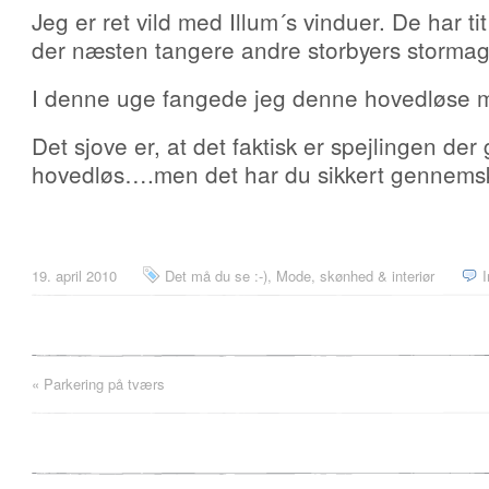
Jeg er ret vild med Illum´s vinduer. De har tit
der næsten tangere andre storbyers stormag
I denne uge fangede jeg denne hovedløse m
Det sjove er, at det faktisk er spejlingen de
hovedløs….men det har du sikkert gennemsk
19. april 2010
Det må du se :-)
,
Mode, skønhed & interiør
«
Parkering på tværs