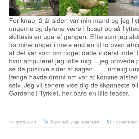
For knap 2 år siden var min mand og jeg flytt
ungerne og dyrene være i huset og så flytte
skiftevis en uge af gangen. Eftersom jeg ald
fra mine unger i mere end en til to overnatnin
at det var som om noget døde inderst inde. 
hvor amputeret jeg følte mig….jeg prøvede p
se de positive sider af sagen…… rimelig umu
længe havde drømt om var at komme afsted p
selv. Jeg vil senere vise dig de skønneste bi
Gardens i Tyrkiet, her bare en lille teaser.
11. marts 2010
Øko-knald, yoga, alternativt
1 kommentar