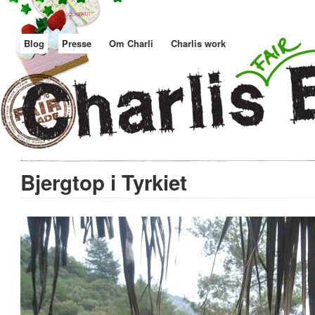
Blog
Presse
Om Charli
Charlis work
Bjergtop i Tyrkiet