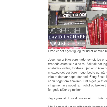
Hvad er det egentlig jeg får ud af at stille
Jooo, jeg er ikke bare nyder synet, jeg er 
trænede æstetiske øjne ro. Faktisk har jeg 
alfabetisk orden, forståes…jeg er jo ikk
mig…og det ser bare meget bedre ud, når det
ikke at der var noget der hed “Feng Shui” i
er nu noget om snakken. Det siges jo at d
vil gerne have noget rart, roligt og lække
for gode idéer og tanker.
Jeg synes at du skal prøve det…….hvis du 
Nb: Selvom du er et “alfabetisk litterært b