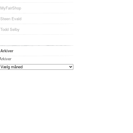
MyFairShop
Steen Evald
Todd Selby
Arkiver
Arkiver