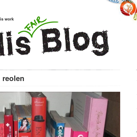
is work
 reolen