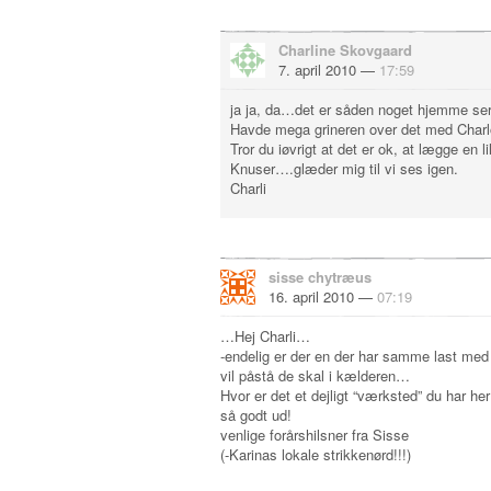
Charline Skovgaard
7. april 2010 —
17:59
ja ja, da…det er såden noget hjemme servi
Havde mega grineren over det med Charl
Tror du iøvrigt at det er ok, at lægge en
Knuser….glæder mig til vi ses igen.
Charli
sisse chytræus
16. april 2010 —
07:19
…Hej Charli…
-endelig er der en der har samme last me
vil påstå de skal i kælderen…
Hvor er det et dejligt “værksted” du har he
så godt ud!
venlige forårshilsner fra Sisse
(-Karinas lokale strikkenørd!!!)