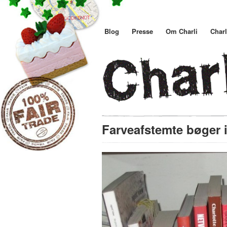
Blog
Presse
Om Charli
Charl
Farveafstemte bøger i