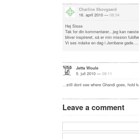
Charline Skovgaard
16. april 2010 —
08:34
Hej Sisse
Tak for din kommentarer…jeg kan næsten
bliver inspireret, så er min mission fuldfø
Vi ses måske en dag i Jernbane gade
Jetta Woule
5. juli 2010 —
09:11
…still dont see where Ghandi goes, hold 
Leave a comment