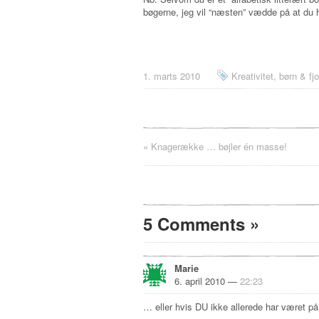
bøgerne, jeg vil “næsten” vædde på at du 
1. marts 2010
Kreativitet, børn & fjol
«
Knagerække … bøjler én masse!
5 Comments
»
Marie
6. april 2010 —
22:23
… eller hvis DU ikke allerede har været på 