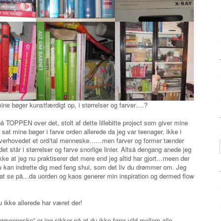
 mine bøger kunstfærdigt op, i størrelser og farver….?
på TOPPEN over det, stolt af dette lillebitte project som giver mine
sat mine bøger i farve orden allerede da jeg var teenager, ikke i
e overhovedet et ord/tal menneske……men farver og former tænder
 står i størrelser og farve snorlige linier. Altså dengang anede jeg
kke at jeg nu praktiserer det mere end jeg altid har gjort…meen der
u kan indrette dig med feng shui, som det liv du drømmer om. Jeg
rt at se på…da uorden og kaos generer min inspiration og dermed flow
ikke allerede har været der!
ogmenneske” er jeg sikker på at du ikke farer vild mellem alle