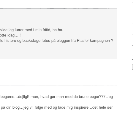
ce jeg kører med i min fritid, ha ha.
otte idag….!
 lille histore og backstage fotos på bloggen fra Plasier kampagnen ?
d bøgerne…dejligt! men, hvad gør man med de brune bøger??? Jeg
r på din blog…jeg vil følge med og lade mig inspirere…det hele ser