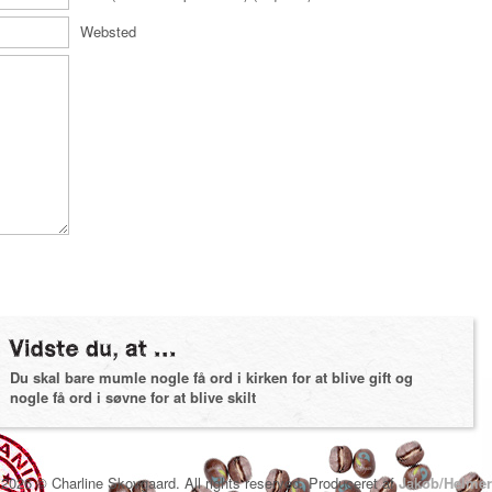
Websted
Du skal bare mumle nogle få ord i kirken for at blive gift og
nogle få ord i søvne for at blive skilt
2026 © Charline Skovgaard. All rights reserved. Produceret af
Jakob/Helmer