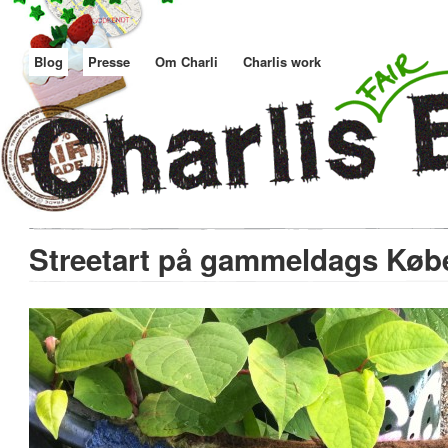
Blog
Presse
Om Charli
Charlis work
Streetart på gammeldags Kø