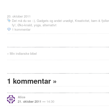
20. oktober 2011
Det må du se :-)
,
Gadgets og andet unødigt
,
Kreativitet, børn & fjoller
fy!
,
Øko-knald, yoga, alternativt
1 kommentar
«
Min indianske bibel
1 kommentar
»
Alice
21. oktober 2011 —
14:30