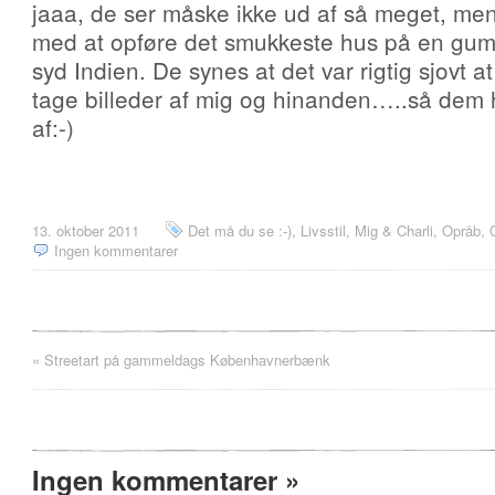
jaaa, de ser måske ikke ud af så meget, men
med at opføre det smukkeste hus på en gum
syd Indien. De synes at det var rigtig sjovt 
tage billeder af mig og hinanden…..så dem 
af:-)
13. oktober 2011
Det må du se :-)
,
Livsstil
,
Mig & Charli
,
Opråb, O
Ingen kommentarer
«
Streetart på gammeldags Københavnerbænk
Ingen kommentarer
»