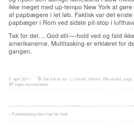
ikke meget med up-tempo New York at gøre h
af papbægere i let løb. Faktisk var det enste
papbæger i Rom ved sidste pit-stop i luftha
Tak for det….God stil—-hold ved og fald ikke
amerikanerne. Multitasking er erklæret for d
gangen.
5. april 2011
Det må du se :-)
,
Livsstil
,
Uhmm!
,
Øko-knald, yoga, a
Ingen kommentarer
«
Frederiksberg Havn lige før forår