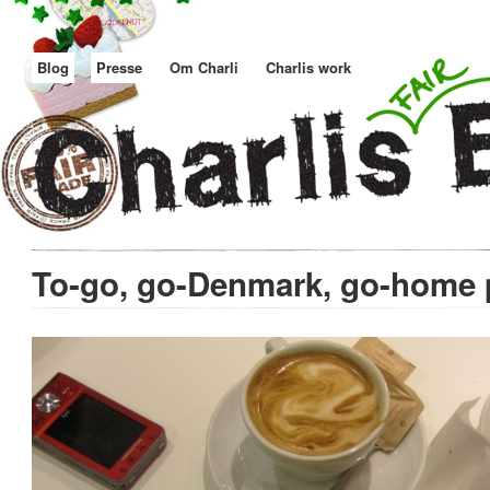
Blog
Presse
Om Charli
Charlis work
To-go, go-Denmark, go-home 