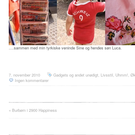
….sammen med min tyrkiske veninde Sine og hendes søn Luca.
7. november 2010
Gadgets og andet unødigt
,
Livsstil
,
Uhmm!
,
Øk
Ingen kommentarer
«
Burbørn i 2900 Happiness