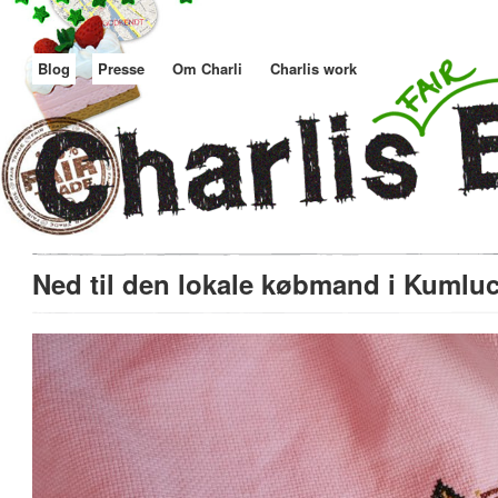
Blog
Presse
Om Charli
Charlis work
Ned til den lokale købmand i Kumlu