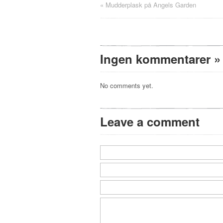
«
Mudderplask på Angels Garden
Ingen kommentarer
»
No comments yet.
Leave a comment