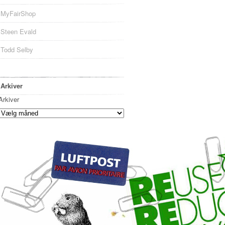
MyFairShop
Steen Evald
Todd Selby
Arkiver
Arkiver